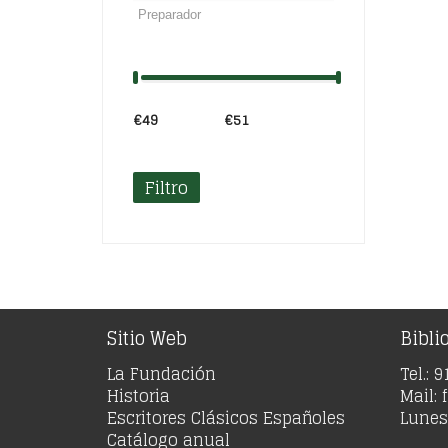
€49
Precio:
—
€51
Filtro
Sitio Web
Bibli
La Fundación
Tel.: 
Historia
Mail:
Escritores Clásicos Españoles
Lunes 
Catálogo anual