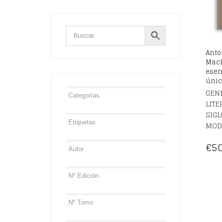
Anto
Mach
esen
únic
GENE
LITE
SIGL
MOD
€
50