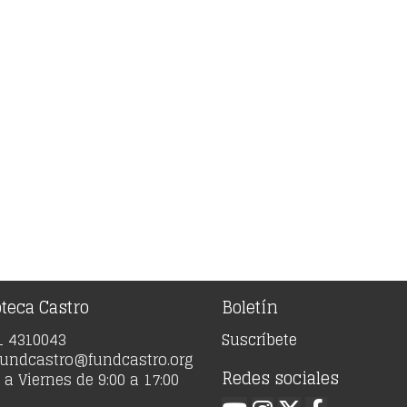
oteca Castro
Boletín
91 4310043
Suscríbete
 fundcastro@fundcastro.org
Redes sociales
a Viernes de 9:00 a 17:00