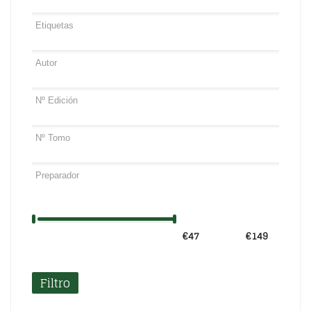
€47
Precio:
—
€149
Filtro