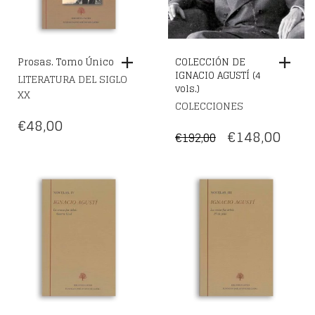
Prosas. Tomo Único
COLECCIÓN DE
IGNACIO AGUSTÍ (4
LITERATURA DEL SIGLO
vols.)
XX
COLECCIONES
€
48,00
EL
EL
€
148,00
€
192,00
PRECIO
PREC
ORIGINAL
ACT
ERA:
ES:
€192,00.
€148,