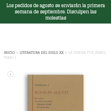
Los pedidos de agosto se enviarán la primera
Toggle Menu
semana de septiembre. Disculpen las
molestias
INICIO
»
LITERATURA DEL SIGLO XX
»
LA CENIZA FUE ÁRBOL.
TOMO I
+