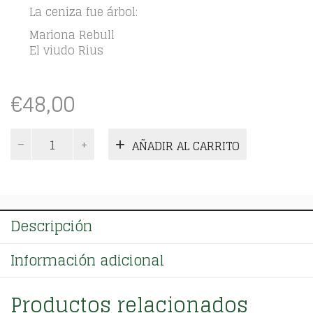
La ceniza fue árbol:
Mariona Rebull
El viudo Rius
€
48,00
La
AÑADIR AL CARRITO
ceniza
fue
árbol.
Tomo
I
Descripción
cantidad
Información adicional
Productos relacionados