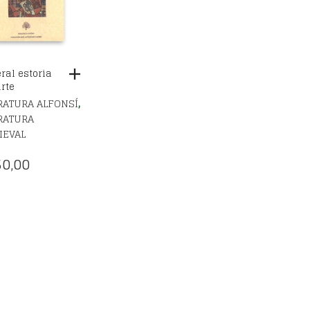
ral estoria
arte
,
RATURA ALFONSÍ
RATURA
IEVAL
0,00