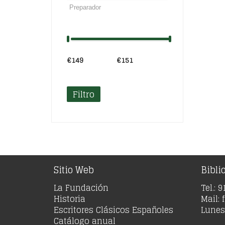
€149
Precio:
—
€151
Filtro
Sitio Web
Bibli
La Fundación
Tel.: 
Historia
Mail:
Escritores Clásicos Españoles
Lunes 
Catálogo anual