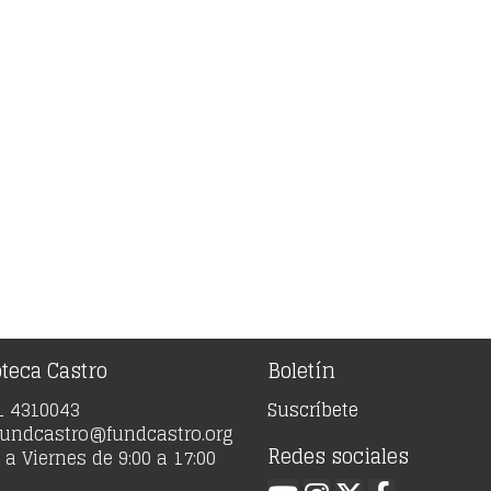
oteca Castro
Boletín
91 4310043
Suscríbete
 fundcastro@fundcastro.org
Redes sociales
a Viernes de 9:00 a 17:00