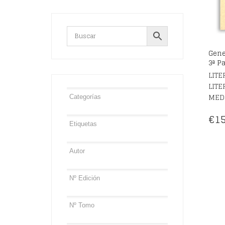
Gene
3ª P
LITE
LITE
MED
€
15