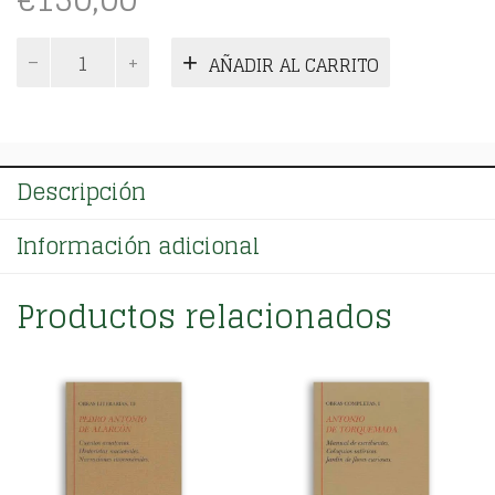
General
AÑADIR AL CARRITO
estoria
3ª
Parte
cantidad
Descripción
Información adicional
Productos relacionados