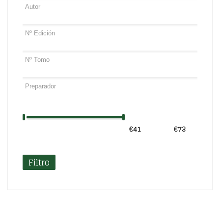
€41
Precio:
—
€73
Filtro