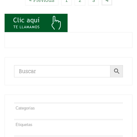
« Previous
1
2
3
4