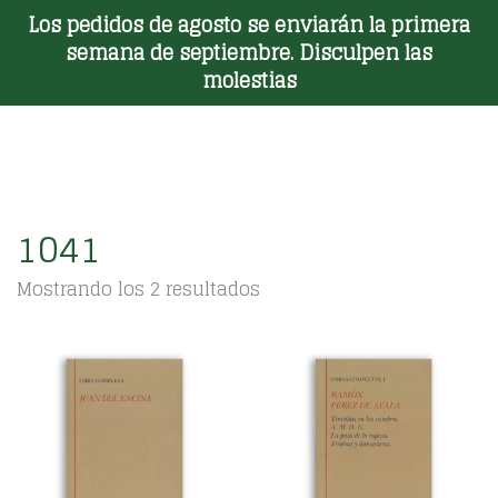
Los pedidos de agosto se enviarán la primera
Toggle Menu
semana de septiembre. Disculpen las
molestias
1041
Ordenado
Mostrando los 2 resultados
por
los
últimos