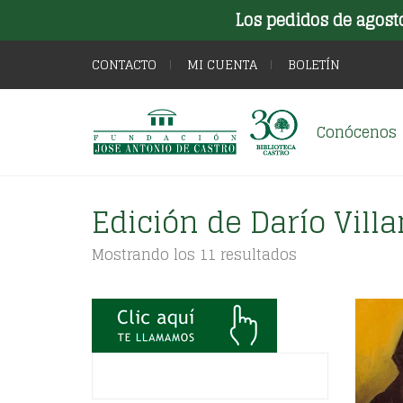
Los pedidos de agost
CONTACTO
MI CUENTA
BOLETÍN
Conócenos
Edición de Darío Vill
Ordenado
Mostrando los 11 resultados
por
los
últimos