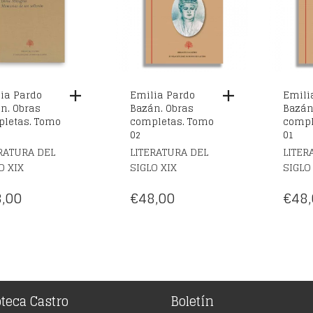
ia Pardo
Emilia Pardo
Emili
n. Obras
Bazán. Obras
Bazán
letas. Tomo
completas. Tomo
compl
02
01
RATURA DEL
LITERATURA DEL
LITER
O XIX
SIGLO XIX
SIGLO
,00
€
48,00
€
48,
oteca Castro
Boletín