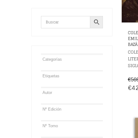
COLE
EMIL
BAZÁN
COL
LITE
SIGL
€
56
EL
€
42
PRE
OR
ERA
€56