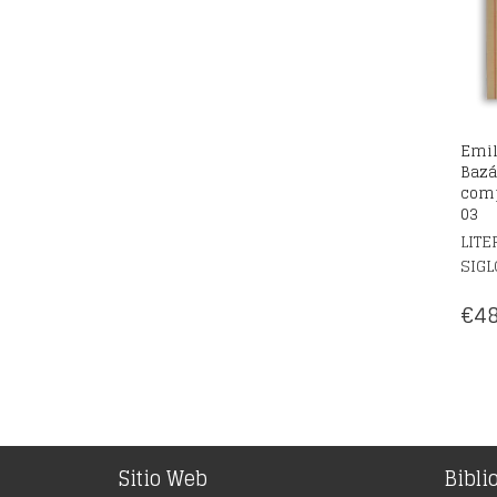
Emil
Bazá
comp
03
LITE
SIGL
€
48
Sitio Web
Bibli