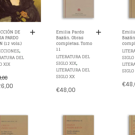
CCIÓN DE
Emilia Pardo
Emili
IA PARDO
Bazán. Obras
Bazán
 (12 vols.)
completas. Tomo
compl
11
,
ECCIONES
LITER
LITERATURA DEL
RATURA DEL
SIGLO
,
SIGLO XIX
O XIX
LITER
LITERATURA DEL
SIGLO
SIGLO XX
8,00
€
48,
EL
6,00
€
48,00
CIO
PRECIO
IGINAL
ACTUAL
:
ES:
8,00.
€426,00.