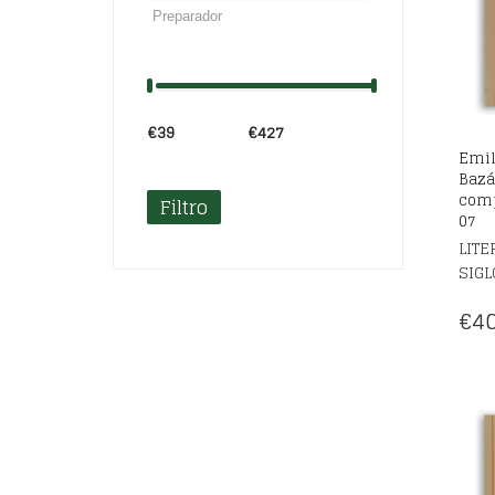
€39
Precio:
—
€427
Emil
Bazá
comp
Filtro
07
LITE
SIGL
€
40