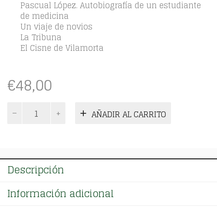
Pascual López. Autobiografía de un estudiante
de medicina
Un viaje de novios
La Tribuna
El Cisne de Vilamorta
€
48,00
Emilia
AÑADIR AL CARRITO
Pardo
Bazán.
Obras
completas.
Tomo
Descripción
01
cantidad
Información adicional