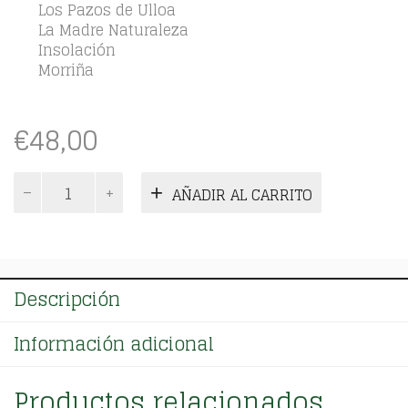
Los Pazos de Ulloa
La Madre Naturaleza
Insolación
Morriña
€
48,00
Emilia
AÑADIR AL CARRITO
Pardo
Bazán.
Obras
completas.
Tomo
Descripción
02
cantidad
Información adicional
Productos relacionados