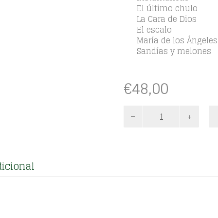
El último chulo
La Cara de Dios
El escalo
María de los Ángeles
Sandías y melones
€
48,00
Tomo
II
cantidad
icional