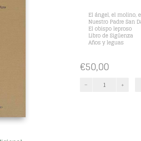
El ángel, el molino, e
Nuestro Padre San D
El obispo leproso
Libro de Sigüenza
Años y leguas
€
50,00
Obras
completas.
Tomo
III
cantidad