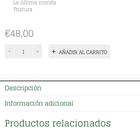
La última corrida
Tristura
€
48,00
Novelas.
AÑADIR AL CARRITO
Tomo
II
cantidad
Descripción
Información adicional
Productos relacionados