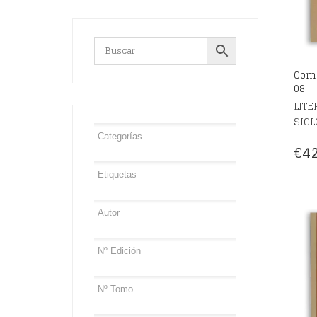
Come
08
LITE
SIGL
€
42