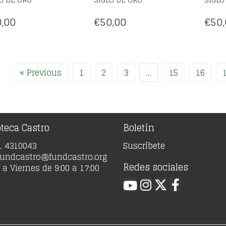
,00
€
50,00
€
50,
« Previous
1
2
3
…
15
16
oteca Castro
Boletín
91 4310043
Suscríbete
 fundcastro@fundcastro.org
Redes sociales
a Viernes de 9:00 a 17:00