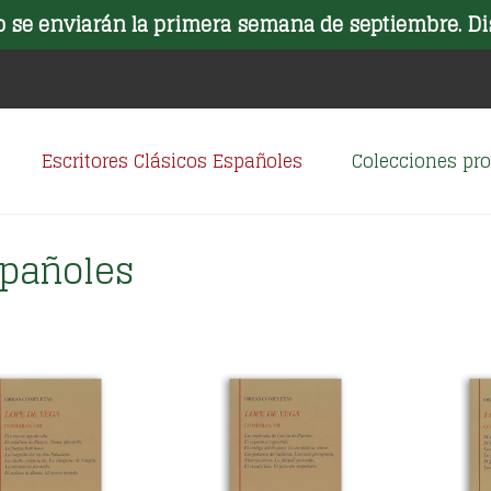
o se enviarán la primera semana de septiembre. Di
Escritores Clásicos Españoles
Colecciones p
spañoles
nado
os