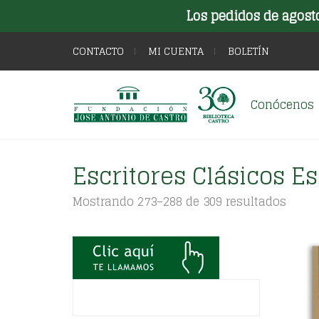
Los pedidos de agost
CONTACTO
MI CUENTA
BOLETÍN
Conócenos
Escritores Clásicos E
Orde
Mostrando 273–288 de 309 resultados
por
los
últim