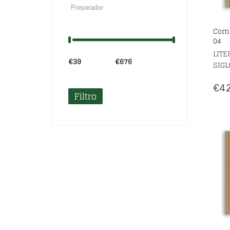
Come
04
LITE
€39
Precio:
—
€676
SIGL
€
42
Filtro