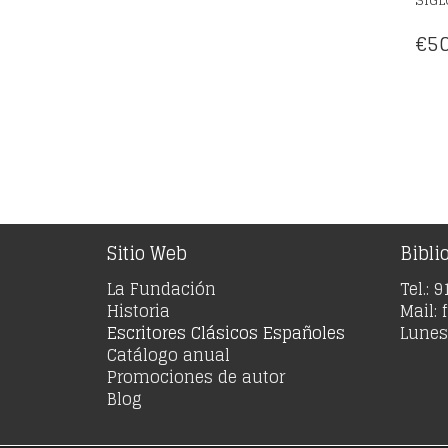
€
50
Sitio Web
Bibli
La Fundación
Tel.: 
Historia
Mail:
Escritores Clásicos Españoles
Lunes 
Catálogo anual
Promociones de autor
Blog