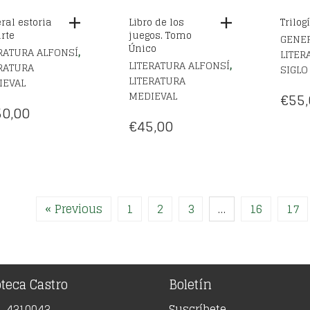
ral estoria
Libro de los
Trilog
arte
juegos. Tomo
GENER
Único
,
RATURA ALFONSÍ
LITER
,
LITERATURA ALFONSÍ
RATURA
SIGLO
LITERATURA
IEVAL
MEDIEVAL
€
55,
0,00
€
45,00
« Previous
1
2
3
…
16
17
oteca Castro
Boletín
91 4310043
Suscríbete