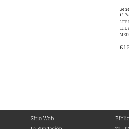
Gene
1ª P
LITE
LITE
MED
€
15
Sitio Web
Bibli
La Fundación
Tel.: 