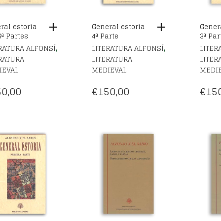
ral estoria
General estoria
Genera
6ª Partes
4ª Parte
3ª Par
,
,
RATURA ALFONSÍ
LITERATURA ALFONSÍ
LITER
RATURA
LITERATURA
LITER
IEVAL
MEDIEVAL
MEDI
0,00
€
150,00
€
15