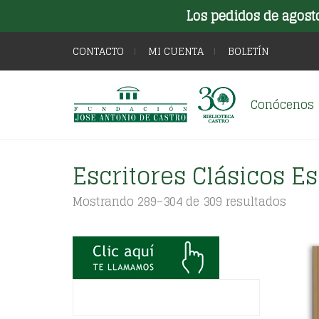
Los pedidos de agost
CONTACTO
MI CUENTA
BOLETÍN
Conócenos
Escritores Clásicos E
Orde
Mostrando 289–304 de 309 resultados
por
los
últim