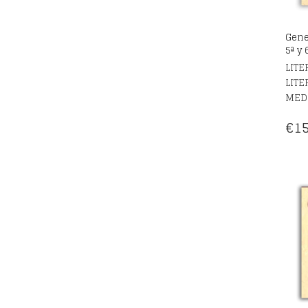
Gene
5ª y 
LITE
LITE
MED
€
15