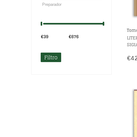
Tomo
€39
Precio:
—
€676
LITE
SIGL
Filtro
€
42