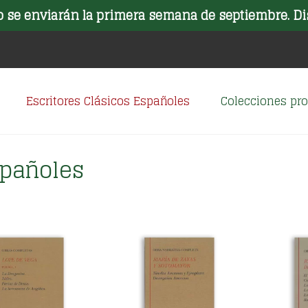
o se enviarán la primera semana de septiembre. Di
Escritores Clásicos Españoles
Colecciones p
spañoles
nado
os