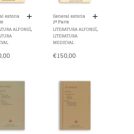
l estoria
General estoria
te
2ª Parte
,
,
ATURA ALFONSÍ
LITERATURA ALFONSÍ
ATURA
LITERATURA
EVAL
MEDIEVAL
0,00
€
150,00