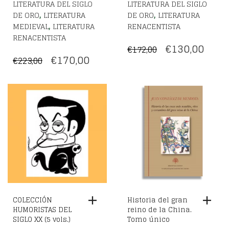
LITERATURA DEL SIGLO
LITERATURA DEL SIGLO
,
,
DE ORO
LITERATURA
DE ORO
LITERATURA
,
MEDIEVAL
LITERATURA
RENACENTISTA
RENACENTISTA
EL
EL
€
130,00
€
172,00
EL
EL
€
170,00
€
223,00
PRECIO
PREC
PRECIO
PRECIO
ORIGINAL
ACT
ORIGINAL
ACTUAL
ERA:
ES:
ERA:
ES:
€172,00.
€130,
€223,00.
€170,00.
COLECCIÓN
Historia del gran
HUMORISTAS DEL
reino de la China.
SIGLO XX (5 vols.)
Tomo único