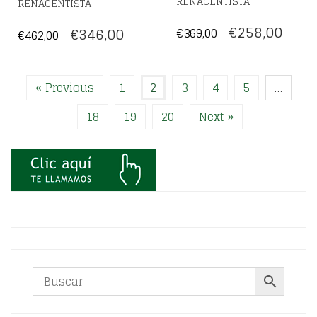
RENACENTISTA
RENACENTISTA
EL
EL
€
258,00
EL
EL
€
346,00
€
369,00
€
462,00
PRECIO
PREC
PRECIO
PRECIO
ORIGINAL
ACT
ORIGINAL
ACTUAL
« Previous
1
2
3
4
5
…
ERA:
ES:
ERA:
ES:
€369,00.
€258,
€462,00.
€346,00.
18
19
20
Next »