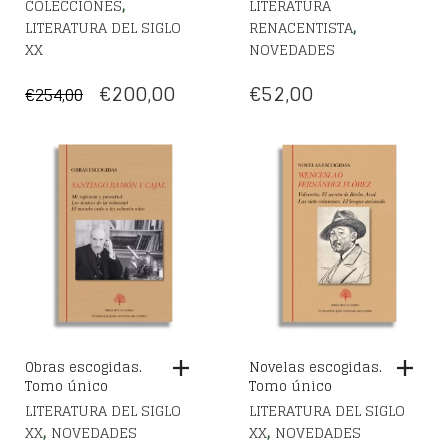
,
COLECCIONES
LITERATURA
,
LITERATURA DEL SIGLO
RENACENTISTA
XX
NOVEDADES
EL
EL
€
200,00
€
52,00
€
254,00
PRECIO
PRECIO
ORIGINAL
ACTUAL
ERA:
ES:
€254,00.
€200,00.
Obras escogidas.
Novelas escogidas.
Tomo único
Tomo único
LITERATURA DEL SIGLO
LITERATURA DEL SIGLO
,
,
XX
NOVEDADES
XX
NOVEDADES