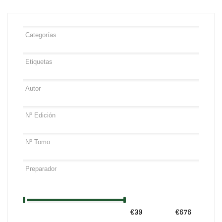
€39
Precio:
—
€676