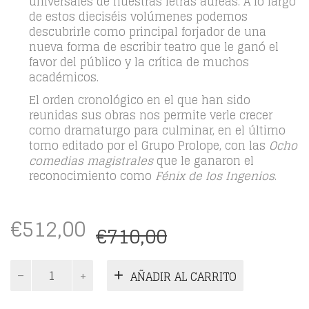
universales de nuestras letras áureas. A lo largo
de estos dieciséis volúmenes podemos
descubrirle como principal forjador de una
nueva forma de escribir teatro que le ganó el
favor del público y la crítica de muchos
académicos.
El orden cronológico en el que han sido
reunidas sus obras nos permite verle crecer
como dramaturgo para culminar, en el último
tomo editado por el Grupo Prolope, con las
Ocho
comedias magistrales
que le ganaron el
reconocimiento como
Fénix de los Ingenios
.
El
El
€
512,00
€
710,00
precio
precio
original
actual
COLECCIÓN
AÑADIR AL CARRITO
era:
es:
COMEDIAS
LOPE