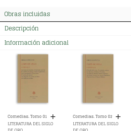
€710,00.
€512,00.
DE
VEGA
Obras incluidas
(16
vols.)
cantidad
Descripción
Información adicional
Comedias. Tomo 01
Comedias. Tomo 02
LITERATURA DEL SIGLO
LITERATURA DEL SIGLO
DE ORO
DE ORO