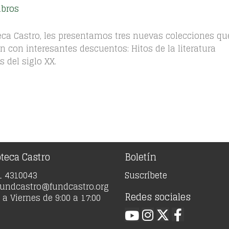
ibros
teca Castro, les presentamos tres nuevas colecciones qu
 con interesantes descuentos: Hitos de la literatura
 del siglo XX.
oteca Castro
Boletín
91 4310043
Suscríbete
 fundcastro@fundcastro.org
Redes sociales
a Viernes de 9:00 a 17:00