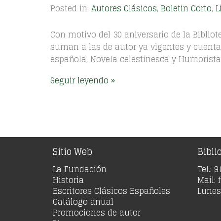
Posted in:
Autores Clásicos
,
Boletin Corto
,
L
Con motivo del 30 aniversario de la Biblio
suman a las de autor ya vigentes y cuentan
española, Novela celestinesca y Humoristas
Seguir leyendo
Sitio Web
Bibli
La Fundación
Tel.: 
Historia
Mail:
Escritores Clásicos Españoles
Lunes 
Catálogo anual
Promociones de autor