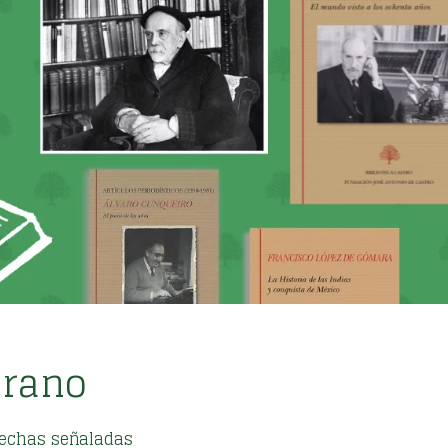
erano
echas señaladas