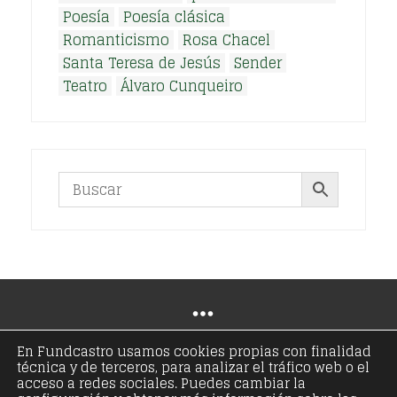
Poesía
Poesía clásica
Romanticismo
Rosa Chacel
Santa Teresa de Jesús
Sender
Teatro
Álvaro Cunqueiro
En Fundcastro usamos cookies propias con finalidad
técnica y de terceros, para analizar el tráfico web o el
© Copyright 2021 - Fundación José Antonio de
acceso a redes sociales. Puedes cambiar la