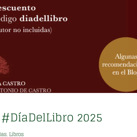
#DíaDelLibro 2025
das
,
Libros