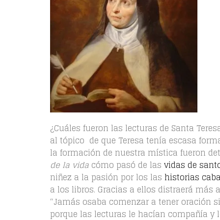
¿Cuáles fueron las lecturas de Santa Teresa
al tópico de que Teresa tenía escasa forma
la formación de nuestra mística fueron de
de la vida
cómo pasó de las
vidas de sant
niñez a la pasión por los las
historias cab
a los libros. Gracias a ellos distraerá m
“Jamás osaba comenzar a tener oración sin
porque las lecturas le hacían compañía y