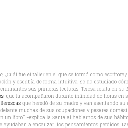
? ¿Cuál fue el taller en el que se formó como escritora?
ción y escribía de forma intuitiva, se ha estudiado có
terminantes sus primeras lecturas. Teresa relata en su
os,
que la acompañaron durante infinidad de horas en 
allerescas
que heredó de su madre y van asentando su a
ás adelante muchas de sus ocupaciones y pesares domést
 un libro” −explica la Santa al hablarnos de sus hábito
 le ayudaban a encauzar los pensamientos perdidos. La