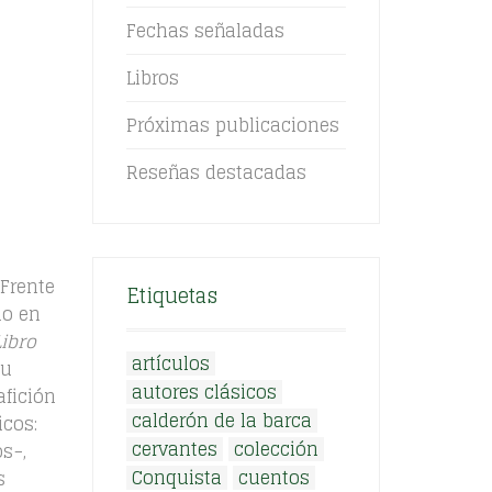
Fechas señaladas
Libros
Próximas publicaciones
Reseñas destacadas
 Frente
Etiquetas
mo en
Libro
artículos
su
autores clásicos
fición
calderón de la barca
icos:
cervantes
colección
s−,
Conquista
cuentos
s