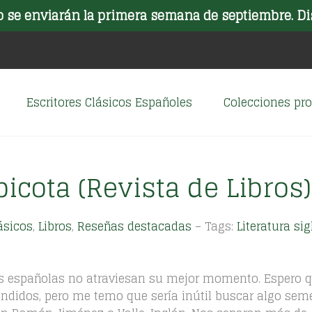
o se enviarán la primera semana de septiembre. Di
Escritores Clásicos Españoles
Colecciones p
picota (Revista de Libros)
ásicos
,
Libros
,
Reseñas destacadas
– Tags:
Literatura sig
as españolas no atraviesan su mejor momento. Espero q
ndidos, pero me temo que sería inútil buscar algo sem