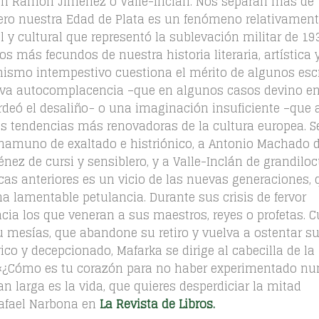
n Ramón Jiménez o Valle-Inclán. Nos separan más de
 pero nuestra Edad de Plata es un fenómeno relativamen
al y cultural que representó la sublevación militar de 19
os más fecundos de nuestra historia literaria, artística 
ismo intempestivo cuestiona el mérito de algunos escr
siva autocomplacencia –que en algunos casos devino e
rdeó el desaliño− o una imaginación insuficiente –que 
as tendencias más renovadoras de la cultura europea. S
 Unamuno de exaltado e histriónico, a Antonio Machado 
ez de cursi y sensiblero, y a Valle-Inclán de grandilo
ocas anteriores es un vicio de las nuevas generaciones, 
a lamentable petulancia. Durante sus crisis de fervor
hacia los que veneran a sus maestros, reyes o profetas. 
 mesías, que abandone su retiro y vuelva a ostentar su 
co y decepcionado, Mafarka se dirige al cabecilla de la
: «¿Cómo es tu corazón para no haber experimentado nu
 larga es la vida, que quieres desperdiciar la mitad
Rafael Narbona en
La Revista de Libros.