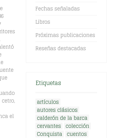
te
Fechas señaladas
36
Libros
y
itores
Próximas publicaciones
n
alentó
Reseñas destacadas
e
de
cuente
que
Etiquetas
Cuando
cetro,
artículos
autores clásicos
nca el
calderón de la barca
cervantes
colección
Conquista
cuentos