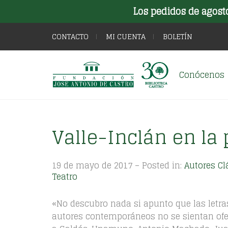
Los pedidos de agost
CONTACTO
MI CUENTA
BOLETÍN
Conócenos
Valle-Inclán en la 
19 de mayo de 2017 – Posted in:
Autores Cl
Teatro
«No descubro nada si apunto que las letr
autores contemporáneos no se sientan ofe