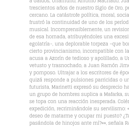
a Galdós, Unamuno, Antonio Machado, Jua
trescientos años de nuestro Siglo de Oro,
cercano. La catástrofe política, moral, soci
frustró la continuidad de uno de los períod
musical. Incomprensiblemente, un revision
de esa hornada, atribuyéndoles una exce
egolatría−, una deplorable torpeza –que bo
cierto provincianismo, incompatible con l
acusa a Azorín de tedioso y apolillado, a
vetusto y trasnochado, a Juan Ramón Jimén
y pomposo. Ultrajar a los escritores de ép
quizá responde a pulsiones parricidas o un
futurista, Marinetti expresó su desprecio 
un grupo de hombres suplica a Mafarka, su
se topa con una reacción inesperada. Coléri
expedición, recriminándole su servilismo
deseo de matarme y ocupar mi puesto? ¿Tan
pasándola de hinojos ante mí?»», señala 