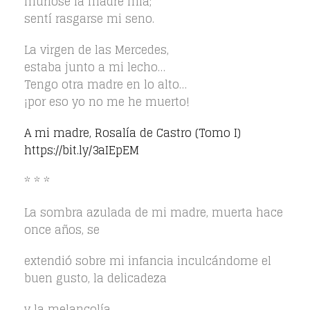
muriose la madre mía;
sentí rasgarse mi seno.
La virgen de las Mercedes,
estaba junto a mi lecho…
Tengo otra madre en lo alto…
¡por eso yo no me he muerto!
A mi madre, Rosalía de Castro (Tomo I)
https://bit.ly/3aIEpEM
* * *
La sombra azulada de mi madre, muerta hace
once años, se
extendió sobre mi infancia inculcándome el
buen gusto, la delicadeza
y la melancolía.