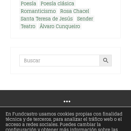
Poesía
Poesía clásica
Romanticismo
Rosa Chacel
Santa Teresa de Jesús
Sender
Teatro
Álvaro Cunqueiro
En Fundcastro usamos cookies propias con finalidad
técnica y de terceros, para analizar el tráfico web o el
© Copyright 2021 - Fundación José Antonio de
acceso a redes sociales. Puedes cambiar la
configuración y obtener más información sobre las
Castro - Todos los derechos reservados