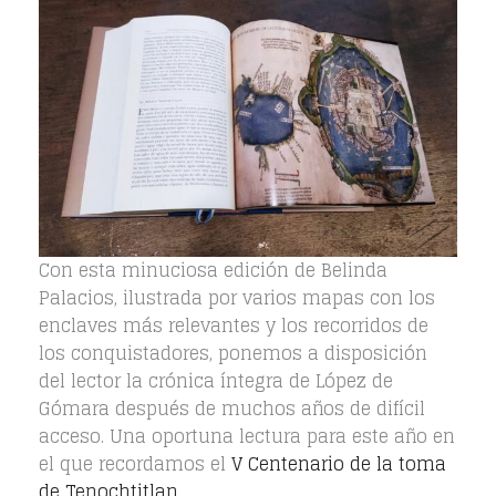
Con esta minuciosa edición de Belinda
Palacios, ilustrada por varios mapas con los
enclaves más relevantes y los recorridos de
los conquistadores, ponemos a disposición
del lector la crónica íntegra de López de
Gómara después de muchos años de difícil
acceso. Una oportuna lectura para este año en
el que recordamos el
V Centenario de la toma
de Tenochtitlan
.