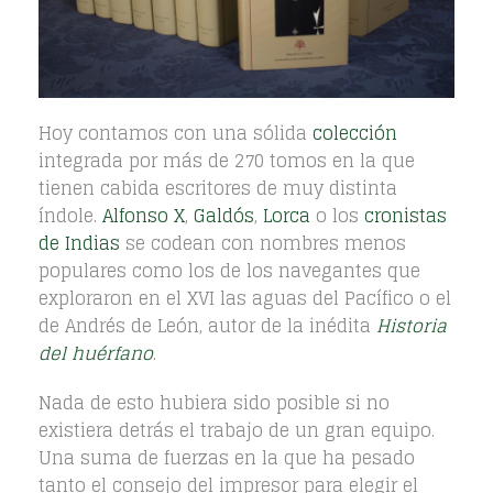
Hoy contamos con una sólida
colección
integrada por más de 270 tomos en la que
tienen cabida escritores de muy distinta
índole.
Alfonso X
,
Galdós
,
Lorca
o los
cronistas
de Indias
se codean con nombres menos
populares como los de los navegantes que
exploraron en el XVI las aguas del Pacífico o el
de Andrés de León, autor de la inédita
Historia
del huérfano
.
Nada de esto hubiera sido posible si no
existiera detrás el trabajo de un gran equipo.
Una suma de fuerzas en la que ha pesado
tanto el consejo del impresor para elegir el