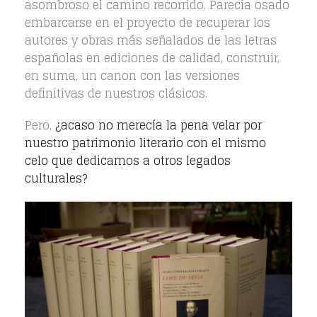
asombroso el camino recorrido. Parecía osado
embarcarse en el proyecto de recuperar los
autores y obras más señalados de las letras
españolas en ediciones de calidad, construir,
en suma, un canon con las versiones
definitivas de nuestros clásicos.
Pero,
¿acaso no merecía la pena velar por
nuestro patrimonio literario con el mismo
celo que dedicamos a otros legados
culturales?