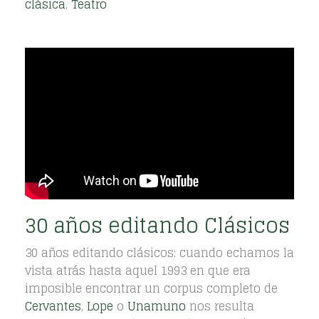
clásica
,
Teatro
30 años editando Clásicos
30 años editando clásicos: cuando echamos la
vista atrás hasta aquel 1993 en que era
imposible encontrar un corpus completo de
Cervantes
,
Lope
o
Unamuno
nos resulta