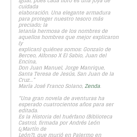
igual, pues cada libro es una joya de
cuidada
elaboración. Una elegante armadura
para proteger nuestro tesoro más
preciado; la
letanía hermosa de los nombres de
aquellos hombres que mejor explicaron
(y
explican) quiénes somos: Gonzalo de
Berceo, Alfonso X El Sabio, Juan del
Encina,
Don Juan Manuel, Jorge Manrique,
Santa Teresa de Jesús, San Juan de la
Cruz…”
María José Franco Solano,
Zenda
.
“Una gran novela de aventuras ha
esperado cuatrocientos años para ser
editada.
Es la Historia del huérfano (Biblioteca
Castro), firmada por Andrés León
(¿Martín de
León?), que murió en Palermo en