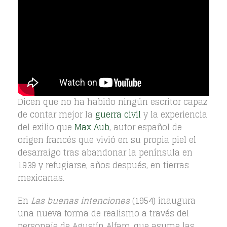
Dicen que no ha habido ningún escritor capaz
de contar mejor la
guerra civil
y la experiencia
del exilio que
Max Aub
, autor español de
origen francés que vivió en su propia piel el
desarraigo tras abandonar la península en
1939 y refugiarse, años después, en tierras
mexicanas.
En
Las buenas intenciones
(1954) inaugura
una nueva forma de realismo a través del
personaje de Agustín Alfaro, que asume las