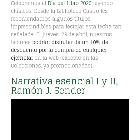
Celebremos el
Día del Libro 2026
leyendo
clásicos. Desde la Biblioteca Castro les
recomendamos algunos títulos
imprescindibles para festejar esta fecha tan
señalada. El jueves, 23 de abril, nuestros
lectores
podrán disfrutar de un 10% de
descuento por la compra de cualquier
ejemplar
en la web (excepto en las
Colecciones, ya promocionadas).
Narrativa esencial I y II,
Ramón J. Sender