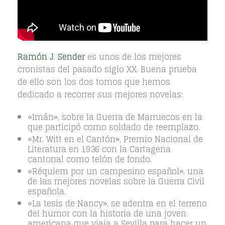
Ramón J. Sender
es unos de los mejores
cronistas del pasado siglo XX. Buena prueba
de ello son los dos tomos que hemos
dedicado a recorrer sus mejores novelas:
«Imán», ​sobre la Guerra de Marruecos en la
que participó como soldado de reemplazo.
«Mr. Witt en el Cantón», Premio Nacional de
Literatura en 1936 con la Cartagena
cantonal como telón de fondo.
«Réquiem por un campesino español», una
de las mejores novelas sobre la Guerra Civil
española.
«La tesis de Nancy», se adentra en el terreno
del humor con la historia de una joven
americana que viaja a Sevilla para hacer un