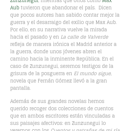
Zunzunegui
, mientras que otros como
Max
Aub
tuvieron que abandonar el país. Dicen
que pocos autores han sabido contar mejor la
guerra y el desarraigo del exilio que Max Aub.
Por ello, en su narrativa vuelve la mirada
hacia el pasado y en
La calle de Valverde
refleja de manera irónica el Madrid anterior a
la guerra, donde unos jóvenes abren el
camino hacia la inminente República. En el
caso de Zunzunegui, seremos testigos de la
grisura de la posguerra en
El mundo sigue
,
novela que Fernán Gómez llevó a la gran
pantalla.
Además de sus grandes novelas hemos
querido recoger dos colecciones de cuentos
que en ambos escritores están vinculadas a
sus paisajes afectivos: en Zunzunegui lo
veremos con los
Cuentos y patrañas de mi ría
,