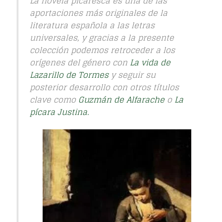
La novela picaresca es una de las
aportaciones más originales de la
literatura española a las letras
universales, y gracias a la presente
colección podemos retroceder a los
orígenes del género con
La vida de
Lazarillo de Tormes
y seguir su
posterior desarrollo con otros títulos
clave como
Guzmán de Alfarache
o
La
pícara Justina
.