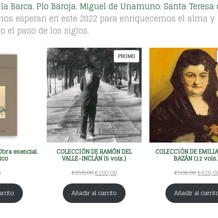
 la Barca
,
Pío Baroja
,
Miguel de Unamuno
,
Santa Teresa 
 nos esperan en este 2022 para enriquecernos el alma y
el paso de los siglos.
PRODUCTO
PROMO
EN
PROMO
bra esencial.
COLECCIÓN DE RAMÓN DEL
COLECCIÓN DE EMILI
ico
VALLE-INCLÁN (5 vols.)
BAZÁN (12 vols.
El
El
El
0
€
250,00
€
200,00
€
568,00
€
426,0
precio
precio
precio
original
actual
original
arrito
Añadir al carrito
Añadir al carrit
era:
es:
era:
€250,00.
€200,00.
€568,00