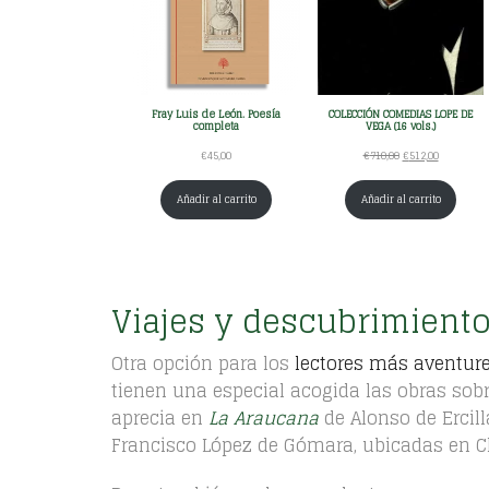
D
U
C
T
O
Fray Luis de León. Poesía
COLECCIÓN COMEDIAS LOPE DE
E
completa
VEGA (16 vols.)
N
E
E
€
45,00
€
710,00
€
512,00
P
l
l
R
p
p
Añadir al carrito
Añadir al carrito
O
r
r
M
e
e
O
c
c
i
i
Viajes y descubrimiento
o
o
o
a
r
c
Otra opción para los
lectores más aventur
i
t
tienen una especial acogida las obras sob
g
u
aprecia en
La Araucana
de Alonso de Ercil
i
a
n
l
Francisco López de Gómara, ubicadas en C
a
e
l
s