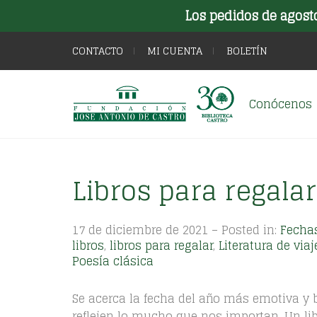
Los pedidos de agost
CONTACTO
MI CUENTA
BOLETÍN
Conócenos
Libros para regala
17 de diciembre de 2021 – Posted in:
Fecha
libros
,
libros para regalar
,
Literatura de viaj
Poesía clásica
Se acerca la fecha del año más emotiva y
reflejen lo mucho que nos importan. Un li