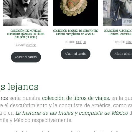
D
D
U
U
C
C
T
T
O
O
COLECCIÓN DE NOVELAS
COLECCIÓN MIGUEL DE CERVANTES
COLECCIÓN ALFONSO X
E
E
CONTEMPORÁNEAS DE PÉREZ
(Obras completas en 4 vols.)
General estoria (1
GALDÓS (11 vols.)
N
N
E
E
E
€
168,00
€
130,00
€
750,00
€
650
P
P
E
E
€
504,00
€
403,00
l
l
l
R
R
l
l
p
p
p
Añadir al carrito
Añadir al car
O
O
p
p
Añadir al carrito
r
r
r
M
M
r
r
e
e
e
O
O
e
e
c
c
c
c
c
i
i
i
i
i
s lejanos
o
o
o
o
o
o
a
o
o
a
r
c
r
eros
sería nuestra
colección de libros de viajes.
en la qu
r
c
i
t
i
i
t
re el descubrimiento y la conquista de América, como s
g
u
g
g
u
la o en
La historia de las Indias y conquista de México
d
i
a
i
i
a
n
l
n
hile y México respectivamente.
n
l
a
e
a
a
e
l
s
l