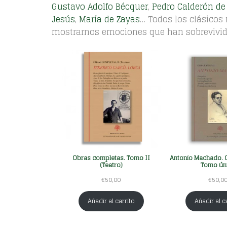
0
Gustavo Adolfo Bécquer
,
Pedro Calderón de
.
Jesús
,
María de Zayas
… Todos los clásicos
mostrarnos emociones que han sobrevivido 
Obras completas. Tomo II
Antonio Machado. O
(Teatro)
Tomo ún
€
50,00
€
50,0
Añadir al carrito
Añadir al c