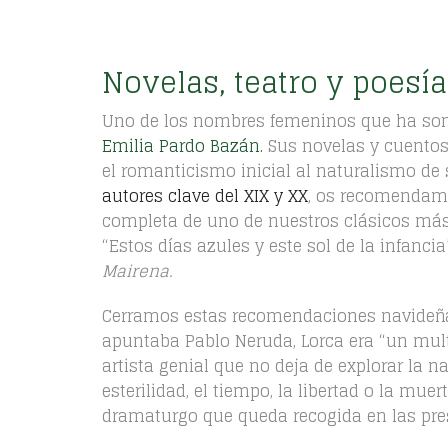
e
e
c
c
i
i
Novelas, teatro y poesí
o
o
o
a
r
c
Uno de los nombres femeninos que ha sona
i
t
Emilia Pardo Bazán.
Sus novelas y cuentos
g
u
el romanticismo inicial al naturalismo de
i
a
autores clave del XIX y XX
, os recomendamo
n
l
a
e
completa de uno de nuestros clásicos más
l
s
“Estos días azules y este sol de la infanc
e
:
Mairena.
r
€
a
3
Cerramos estas recomendaciones navideñ
:
6
€
7
apuntaba Pablo Neruda, Lorca era “un mult
4
,
artista genial que no deja de explorar la n
9
0
esterilidad, el tiempo, la libertad o la mu
0
0
dramaturgo que queda recogida en las pre
,
.
0