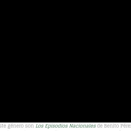
este género son
Los Episodios Nacionales
de Benito Pére