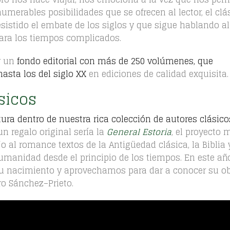
umerables posibilidades que se ofrecen al lector, el clá
istido el embate de los siglos y que sigue hablando al 
ara los tiempos complicados.
r un
fondo editorial con más de 250 volúmenes, que
asta los del siglo XX
en ediciones de calidad exquisita
sicos
ura dentro de nuestra rica colección de autores clásico
 un regalo original sería la
General Estoria
, el proyecto 
o al romance textos de la Antigüedad clásica, la Biblia 
humanidad desde el principio de los tiempos. En este añ
u nacimiento y aprovechamos para dar a conocer su ob
ro Sánchez–Prieto.