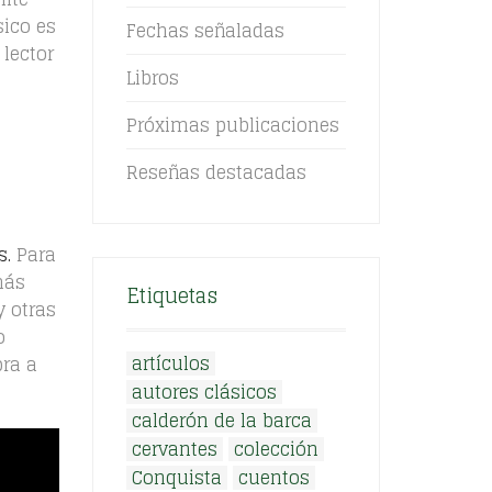
sico es
Fechas señaladas
lector
Libros
Próximas publicaciones
.
Reseñas destacadas
s.
Para
más
Etiquetas
y otras
o
artículos
ra a
autores clásicos
calderón de la barca
cervantes
colección
Conquista
cuentos