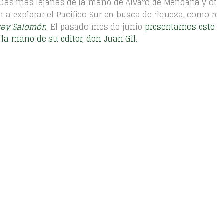
uas más lejanas de la mano de Álvaro de Mendaña y ot
l
s
e
:
e
e
:
on a explorar el Pacífico Sur en busca de riqueza, como 
r
€
r
r
€
 rey Salomón
. El pasado mes de junio
presentamos este
a
1
a
a
4
:
3
:
la mano de su editor, don Juan Gil.
:
0
€
0
€
€
3
1
,
7
5
,
6
0
5
0
0
8
0
0
4
0
,
.
,
,
.
0
0
0
0
0
0
.
.
.