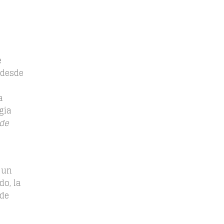
e
 desde
a
gia
de
 un
do, la
 de