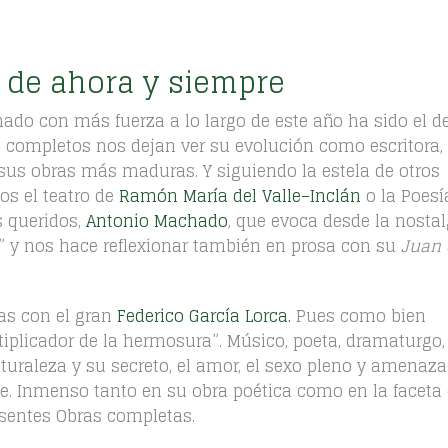
a de ahora y siempre
do con más fuerza a lo largo de este año ha sido el d
 completos nos dejan ver su evolución como escritora,
 sus obras más maduras. Y siguiendo la estela de otros
s el teatro de
Ramón María del Valle–Inclán
o la Poesí
 queridos,
Antonio Machado
, que evoca desde la nostal
ia” y nos hace reflexionar también en prosa con su
Juan 
as con el gran
Federico García Lorca.
Pues como bien
iplicador de la hermosura”. Músico, poeta, dramaturgo,
aturaleza y su secreto, el amor, el sexo pleno y amenaza
erte. Inmenso tanto en su obra poética como en la faceta
sentes Obras completas.