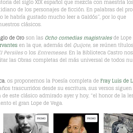
storia del siglo XIX español que mezcla con maestría lo
diano de los personajes de ficción. En palabras del pro
io le habría gustado mucho leer a Galdós”, por lo que
nuestros clásicos.
iglo de Oro
son las
Ocho comedias magistrales
de Lope
rvantes
en la que, además del
Quijote,
se reúnen título
l Persiles
o los
Entremeses
. En la Biblioteca Castro nos
ditar las Obras completas del más universal de todos nu
ica
, os proponemos la Poesía completa de
Fray Luis de 
ños trascurridos desde su escritura, sus versos siguen
de este clásico admirado ayer y hoy, “el honor de la l
ento el gran Lope de Vega.
P
P
PROMO
PROMO
R
R
O
O