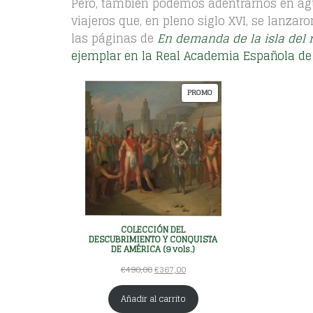
Pero, también podemos adentrarnos en ag
e
:
viajeros que, en pleno siglo XVI, se lanzar
r
€
las páginas de
En demanda de la isla del
a
5
:
1
ejemplar en la Real Academia Española de 
€
2
7
,
P
PROMO
1
0
R
0
0
O
,
.
D
0
U
0
C
.
T
O
E
N
COLECCIÓN DEL
P
DESCUBRIMIENTO Y CONQUISTA
R
DE AMÉRICA (9 vols.)
O
E
E
€
490,00
€
367,00
M
l
l
O
p
p
Añadir al carrito
r
r