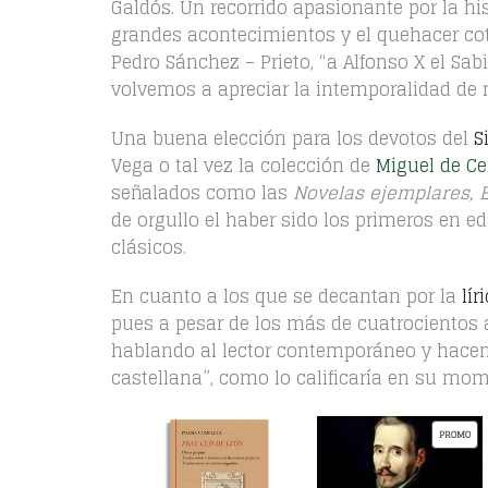
Galdós. Un recorrido apasionante por la hi
grandes acontecimientos y el quehacer coti
Pedro Sánchez – Prieto, “a Alfonso X el Sab
volvemos a apreciar la intemporalidad de 
Una buena elección para los devotos del
S
Vega o tal vez la colección de
Miguel de Ce
señalados como las
Novelas ejemplares, E
de orgullo el haber sido los primeros en e
clásicos.
En cuanto a los que se decantan por la
lír
pues a pesar de los más de cuatrocientos a
hablando al lector contemporáneo y hacen 
castellana”, como lo calificaría en su mom
P
PROMO
R
O