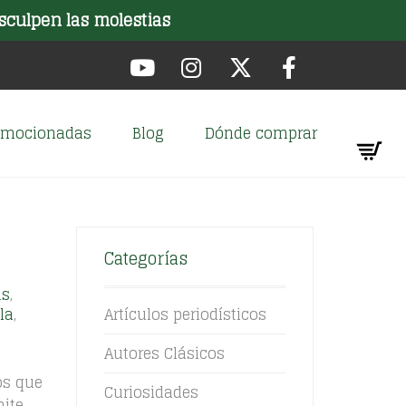
sculpen las molestias
romocionadas
Blog
Dónde comprar
Categorías
as
,
la
,
Artículos periodísticos
Autores Clásicos
os que
Curiosidades
mite