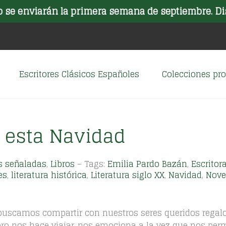
o se enviarán la primera semana de septiembre. Di
Escritores Clásicos Españoles
Colecciones p
r esta Navidad
s señaladas
,
Libros
– Tags:
Emilia Pardo Bazán
,
Escritor
es
,
literatura histórica
,
Literatura siglo XX
,
Navidad
,
Nove
 buscamos compartir con nuestros seres queridos regal
bro nos hace viajar, nos emociona a la vez que nos per