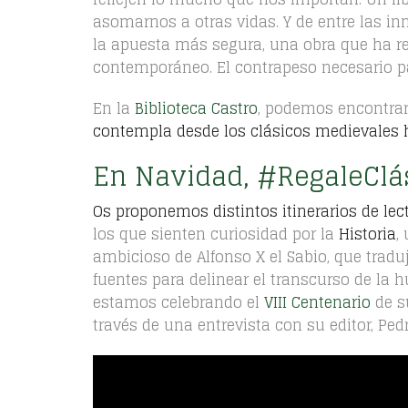
asomarnos a otras vidas. Y de entre las inn
la apuesta más segura, una obra que ha res
contemporáneo. El contrapeso necesario p
En la
Biblioteca Castro
, podemos encontra
contempla desde los clásicos medievales h
En Navidad, #RegaleClá
Os proponemos distintos itinerarios de lect
los que sienten curiosidad por la
Historia
,
ambicioso de Alfonso X el Sabio, que traduj
fuentes para delinear el transcurso de la 
estamos celebrando el
VIII Centenario
de s
través de una entrevista con su editor, Ped