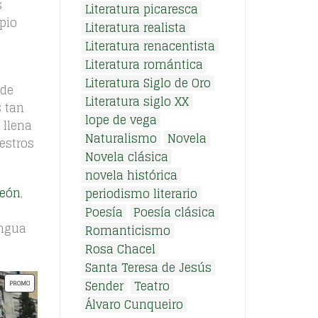
s
Literatura picaresca
pio
Literatura realista
Literatura renacentista
Literatura romántica
Literatura Siglo de Oro
 de
Literatura siglo XX
s tan
lope de vega
 llena
Naturalismo
Novela
estros
Novela clásica
novela histórica
León
,
periodismo literario
Poesía
Poesía clásica
engua
Romanticismo
Rosa Chacel
Santa Teresa de Jesús
Sender
Teatro
P
PROMO
R
Álvaro Cunqueiro
O